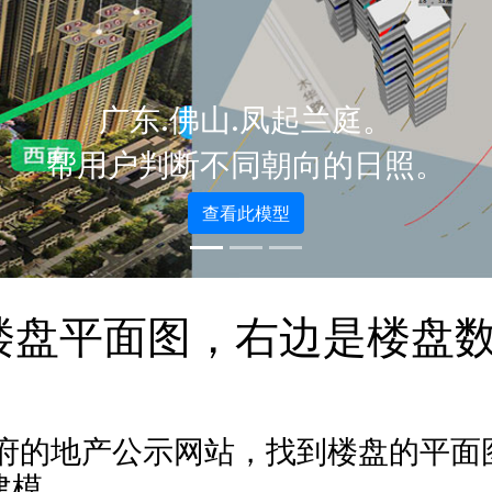
广东.佛山.凤起兰庭。
帮用户判断不同朝向的日照。
查看此模型
楼盘平面图，右边是楼盘
府的地产公示网站，找到楼盘的平面
您建模。