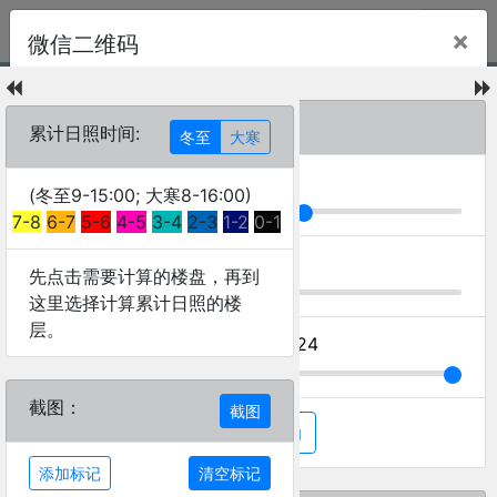
×
微信二维码
日照累计图例
冬至9-15:00
大寒8-16:00
8
月
7
日
11:24
7-8
累计日照时间:
冬至
大寒
6-7
5-6
4-5
拖动改变月
3-4
(冬至9-15:00; 大寒8-16:00)
2-3
7-8
6-7
5-6
4-5
3-4
2-3
1-2
0-1
1-2
0-1
拖动改变日
先点击需要计算的楼盘，再到
这里选择计算累计日照的楼
20层部分 , 20层
层。
拖动改变时间 日出
21:19
日落
11:24
28层部分 , 28层
截图：
截图
太阳自动移动
添加标记
清空标记